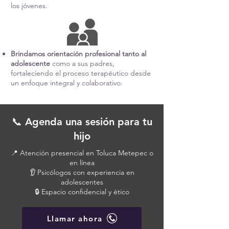
los jóvenes.
Brindamos orientación profesional tanto al
adolescente
como a sus padres,
fortaleciendo el proceso terapéutico desde
un enfoque integral y colaborativo.
📞 Agenda una sesión para tu
hijo
📍 Atención presencial en Toluca Metepec o
en línea
👂 Psicólogos con experiencia en
adolescentes
🔒 Espacio confidencial y ético
Llamar ahora