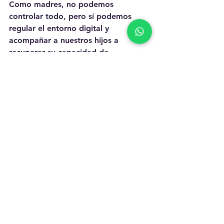
Como madres, no podemos 
controlar todo, pero sí podemos 
regular el entorno digital y 
acompañar a nuestros hijos a 
recuperar su capacidad de 
concentración, paciencia y retención.
Recuerda, educar en el mundo actual 
es más difícil que nunca. No te 
culpes.
Lo importante no es eliminar 
completamente la tecnología, sino 
ayudar a tus hijos a tener una 
relación sana con ella, y eso 
comienza por establecer límites con 
cariño, presencia real y coherencia.