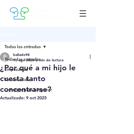
Entrada
Todas las entradas
ballado98
Todas las entradas
13 ago 2025
2 min de lectura
¿Por qué a mi hijo le
Empezando
cuesta tanto
Tu comunidad
concentrarse?
Consejos para bloguear
Actualizado:
9 oct 2025